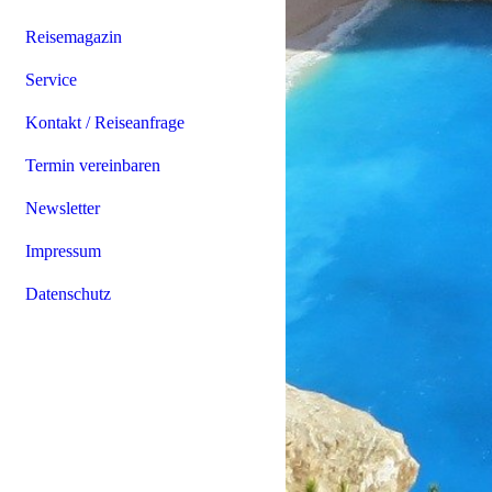
Reisemagazin
Service
Kontakt / Reiseanfrage
Termin vereinbaren
Newsletter
Impressum
Datenschutz