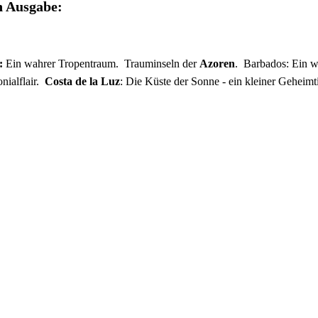
n Ausgabe:
:
Ein wahrer Tropentraum. Trauminseln der
Azoren
. Barbados: Ein w
nialflair.
Costa de la Luz
: Die Küste der Sonne - ein kleiner Geheim
egensten Orten ganz nah - alles rund um
Expeditionskreuzfahrten
.
nline rein und holen Sie sich Inspiration für den nächsten Traumurlaub 
esen!