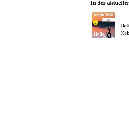
In der aktuelle
Bali
Kolo
entl
Blättern Sie direkt o
Viel Spaß beim L