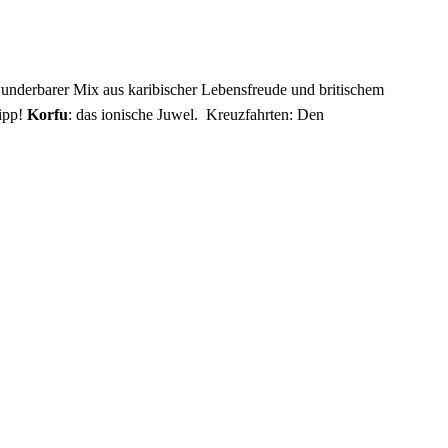
underbarer Mix aus karibischer Lebensfreude und britischem
tipp!
Korfu
: das ionische Juwel. Kreuzfahrten: Den
ab! Wir freuen uns auf Ihre Anfragen!